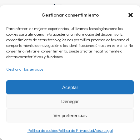
Trabajos
Gestionar consentimiento
Contacto
Info
Para ofrecer las mejores experiencias, utilizamos tecnologías como las
Aviso Legal
cookies para almacenar y/o acceder a la información del dispositivo. El
consentimiento de estas tecnologías nos permitirá procesar datos como el
Política de Privacidad
comportamiento de navegación o las identificaciones únicas en este sitio. No
consentir o retirar el consentimiento, puede afectar negativamente a
Política de cookies (UE)
ciertas características y funciones.
Gestionar los servicios
© 2024 The Seven
Todos los derechos reservados
Aceptar
Proyecto web por
Blue Oceans
Denegar
Ver preferencias
Política de cookies
Política de Privacidad
Aviso Legal