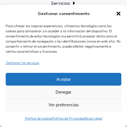
Servicios
Trabajos
Gestionar consentimiento
Contacto
Para ofrecer las mejores experiencias, utilizamos tecnologías como las
Info
cookies para almacenar y/o acceder a la información del dispositivo. El
Aviso Legal
consentimiento de estas tecnologías nos permitirá procesar datos como el
comportamiento de navegación o las identificaciones únicas en este sitio. No
consentir o retirar el consentimiento, puede afectar negativamente a
Política de Privacidad
ciertas características y funciones.
Política de cookies (UE)
Gestionar los servicios
Aceptar
© 2024 The Seven
Todos los derechos reservados
Proyecto web por
Blue Oceans
Denegar
Ver preferencias
Política de cookies
Política de Privacidad
Aviso Legal